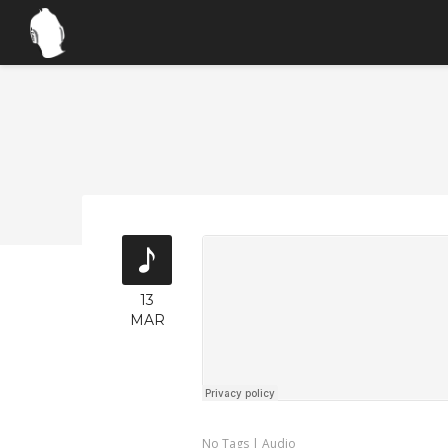
13
MAR
No Tags |
Audio